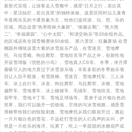
新形式呈现，让游客走入雪雕中，感受“日月之行，若出其
中；星汉灿烂，若出其里”的独特体验。该景区同时以儿童青
年喜闻乐见的卡通形象为主，给他们提供游、玩、照、乐的
区域。周边设置“热带雨林大象群”、“南极企鹅”、“熊大熊
二”、“幸福家园”、“心中太阳”、“和谐交响乐”等20余组作品。
此区域还有全国雪雕赛块50余组。 第六景区：狂飙赛场 在雪
雕园外继续设置大量的冰雪娱乐产品，在雪迷宫、雪地摩
托、马拉雪橇、狗拉爬犁、雪地坦克等产品之外，创新性地
开设雪球版《愤怒的小鸟》、雪地真人CS等。 冬季，净月潭
最吸引人的地方莫过于冰雪游乐场，丰富多彩的冬季娱乐项
目让人目不暇接，有雪滑梯、雪迷宫、雪地摩托车、三人冰
车、冰上自行车、冰壶、狗拉爬犁、马拉爬犁、冰猴、雪地
越野车、雪地赛车、冰上碰碰车、毛绒车、雪地坦克、雪地
装甲车、雪地卡丁车、雪地足球场等。 置身于这片银白色的
世界，我们可以抛开一切烦恼，尽情的与冰雪相拥，感受雪
滑梯带给我们的惊险刺激。雪地摩托从我们眼前开过，溅起
一片片银白色的雪花，不远处打雪仗的人们高声的尖叫，俨
然是一片欢乐的海洋。玩累了，吃上一串甜甜的冰糖葫芦或