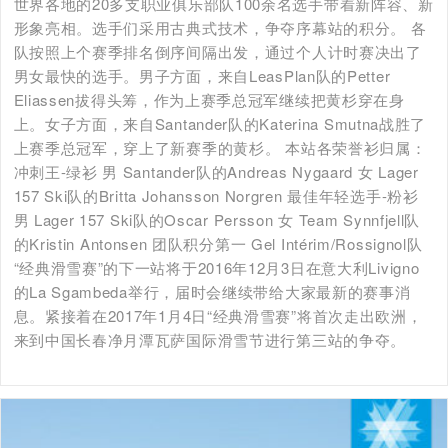
世界各地的20多支职业俱乐部队100余名选手带着新阵容、新
形象亮相。选手们采用古典式技术，争夺序幕站的积分。 各
队按照上个赛季排名倒序间隔出发，通过个人计时赛决出了
男女最快的选手。男子方面，来自LeasPlan队的Petter
Eliassen拔得头筹，作为上赛季总冠军继续把黄杉穿在身
上。女子方面，来自Santander队的Katerina Smutna战胜了
上赛季总冠军，穿上了新赛季的黄杉。 本站各荣誉衫归属：
冲刺王-绿衫 男 Santander队的Andreas Nygaard 女 Lager
157 Ski队的Britta Johansson Norgren 最佳年轻选手-粉衫
男 Lager 157 Ski队的Oscar Persson 女 Team Synnfjell队
的Kristin Antonsen 团队积分第一 Gel Intérim/Rossignol队
“经典滑雪赛”的下一站将于2016年12月3日在意大利Livigno
的La Sgambeda举行，届时会继续带给大家最新的赛事消
息。紧接着在2017年1月4日“经典滑雪赛”将首次走出欧洲，
来到中国长春净月潭瓦萨国际滑雪节进行第三站的争夺。