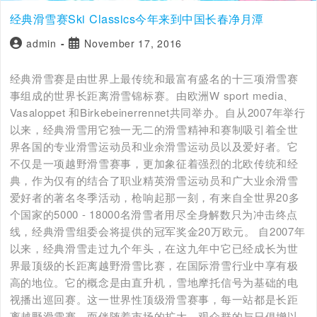
经典滑雪赛Ski Classics今年来到中国长春净月潭
admin
November 17, 2016
经典滑雪赛是由世界上最传统和最富有盛名的十三项滑雪赛
事组成的世界长距离滑雪锦标赛。由欧洲W sport media、
Vasaloppet 和Birkebeinerrennet共同举办。自从2007年举行
以来，经典滑雪用它独一无二的滑雪精神和赛制吸引着全世
界各国的专业滑雪运动员和业余滑雪运动员以及爱好者。它
不仅是一项越野滑雪赛事，更加象征着强烈的北欧传统和经
典，作为仅有的结合了职业精英滑雪运动员和广大业余滑雪
爱好者的著名冬季活动，枪响起那一刻，有来自全世界20多
个国家的5000 - 18000名滑雪者用尽全身解数只为冲击终点
线，经典滑雪组委会将提供的冠军奖金20万欧元。 自2007年
以来，经典滑雪走过九个年头，在这九年中它已经成长为世
界最顶级的长距离越野滑雪比赛，在国际滑雪行业中享有极
高的地位。它的概念是由直升机，雪地摩托信号为基础的电
视播出巡回赛。这一世界性顶级滑雪赛事，每一站都是长距
离越野滑雪赛，而伴随着市场的扩大，观众群的与日俱增以