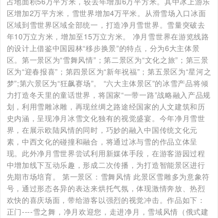
占地面积56万平方米，较去年增加6万平方米。其中冰上游乐
区增加2万平方米，雪世界增加4万平米。从滑雪场入口冰面
区域到雪世界区域全部统一，打造净月雪世界。雪量突破去
年10万立方米，增加至15万立方米。 净月雪世界在游览线路
的设计上借鉴中国园林“移步换景”的特点，分为6大主体景
区。第一景区为“雪舞风情”；第二景区为“文化之旅”；第三景
区为“迎春报喜”；第四景区为“新年祝福”；第五景区为“星河之
梦”;第六景区为“狂飙赛场”。 “六大主体景区”的冰雪产品将倾
力打造冬天里的童话世界，将国家“一带一路”战略融入产品规
划，利用雪雕冰雕，再现丝绸之路途经国家的人文建筑和历
史内涵，呈现净月冰雪文化独有的视觉盛宴。今年净月雪世
界，在展示欧陆风情的同时，巧妙的融入中国传统文化元
素，中西文化的碰撞和融合，将通过冰与雪的作品立体呈
现。此外净月雪世界尝试利用新媒体手段，在游客游园过程
中增加线下互动乐趣，形成二次传播，为打造智能景区进行
先期市场培育。 第一景区：雪舞风情 此景区雪雕多为意象符
号，通过形态各异的表达来烘托气氛，体现激情奔放、热烈
欢快的喜庆场面，带给游客以强烈的视觉冲击。作品如下：
正门----雪之舞，净月欢迎您，走进净月，雪域风情（俄式建