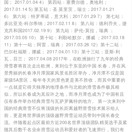
国； 2017.01.04 4） 第四站：塞费尔德，奥地利；
2017.01.14 5) 第五站：圣·莫里茨，瑞士；2017.01.21
6） 第六站：特罗蒂诺，意大利；2017.01.29 7） 第七站：
多比亚克-科尔蒂纳；2017.02.11 8） 第八站：德利乔夫，捷
克共和国2017.02.19 9） 第九站：萨伦-莫拉，瑞典 ；
2017.03.05 10） 第十站：利勒哈默尔，挪威 ；2017.03.18
11）第十一站：阿雷，瑞典； 2017.03.26 12）第十二站：
巴尔杜福斯，挪威； 2017.04.01 13）第十三站：亚斯-利
瓦，芬兰； 2017.04.08 2017年，在欧洲旅行了九年的经典
滑雪赛将首次走出欧洲，来到位于东亚的中国·长春，并在风
景秀丽的长春净月潭国家风景名胜区举办，净月潭不仅是国
家级5A景区，每年冬天的景色更是美不胜收，而其中重要的
一点就是它得天独厚的地理条件与北欧的滑雪条件极其相
似，所以长春成为其应许之地，而净月潭也成为了中国有且
仅有条件举办经典滑雪与瓦萨罗佩特的地方。 第一次来到中
国的经典滑雪不仅将顶级的长距离越野滑雪技术展示给人
前，更是将世界级的顶级越野滑雪运动员带到中国长春交
流。伴随着起点区最前方近200名世界顶级团队精英选手及紧
随其后数千名业余滑雪运动员和爱好者的飞速滑行，我们有