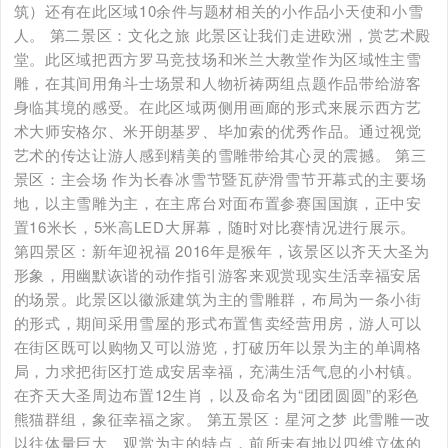
筑）还有在此区域10余件与题材相关的小作品小天使和小雪
人。 第二景区：文化之旅 此景区让我们走进欧洲，赏艺术殿
堂。此区域把西方罗马竞技场和米兰大教堂作为区域性主雪
雕，在其间用角斗士场景和人物祈祷两组点题作品带给游客
身临其境的感受。在此区域两侧用画廊的形式来展示西方艺
术大师安格尔、米开朗基罗、毕加索的优秀作品。通过视觉
艺术的传达让游人感到精美的雪雕带给其心灵的震撼。 第三
景区：主会场 作为长春冰雪节暨瓦萨滑雪节开幕式的主要场
地，以主雪雕为主，在主席台对面布置参赛国国旗，正中安
置16米长，5米高LED大屏幕，随时对比赛情况进行展示。
第四景区：新年迎祝福 2016年是猴年，该景区以齐天大圣为
形象，用幽默诙谐的动作指引游客来观赏现实生活幸福安居
的场景。此景区以徽派建筑为主的雪雕群，布局为一条小街
的形式，期间采用雪屋的形式布置售卖经营用房，游人可以
在街区既可以购物又可以游览，打破历年以景为主的单调格
局，力求把街区打造成安居幸福，充满生活气息的小村镇。
在齐天大圣周边布置12生肖，以及命名为“团团圆圆”的彩色
熊猫群组，象征幸福之家。 第五景区：星河之梦 此雪雕一改
以往体量巨大、观赏为主的特点，前所未有地以四维立体的