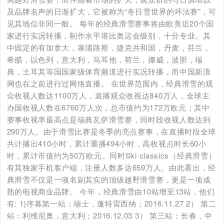
及品牌名声的日渐扩大，它被称为“冬日雪世界的环法赛”，可
见其地位非同一般。 每年的经典滑雪赛事将由欧美近20个国
家进行实况转播，制作水平堪比奥运会级别，十分专业。其
中固定的有加拿大，塞浦路斯，捷克共和国，丹麦，芬兰，
希腊，以色列，意大利，马耳他，荷兰，挪威，波胆，瑞
典，土耳其等国国家级体育频道进行实况转播，而中国新浪
网也在之前进行过网络直播。 在世界范围内，经典滑雪的观
众收视人数达1100万人，直播观众收视达840万人，全球主
办国收视人数在6760万人次，总市值约为172万欧元；其中
赛事收视率最高点是瑞典瓦萨滑雪赛，同时段收视人数达到
290万人。由于滑雪比赛是冬季的亮点赛事，在直播时段全球
共计播出410小时，累计重播494小时，高收视点时长60小
时，累计市值约为50万欧元。同时Ski classics（经典滑雪）
有其独家手机客户端，注册人数多达659万人。由此看出，经
典滑雪不仅是一项名副其实的顶级越野滑雪赛，更是一项成
熟的电视商业品牌。 今年，经典滑雪由10站增至13站，他们
有: 1)序幕第一站：瑞士，蓬特雷西纳；2016.11.27 2） 第二
站：利维尼奥，意大利；2016.12.03 3） 第三站：长春，中