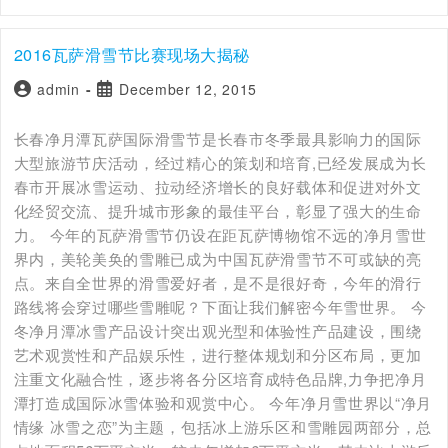
2016瓦萨滑雪节比赛现场大揭秘
admin
December 12, 2015
长春净月潭瓦萨国际滑雪节是长春市冬季最具影响力的国际
大型旅游节庆活动，经过精心的策划和培育,已经发展成为长
春市开展冰雪运动、拉动经济增长的良好载体和促进对外文
化经贸交流、提升城市形象的最佳平台，彰显了强大的生命
力。 今年的瓦萨滑雪节仍设在距瓦萨博物馆不远的净月雪世
界内，美轮美奂的雪雕已成为中国瓦萨滑雪节不可或缺的亮
点。来自全世界的滑雪爱好者，是不是很好奇，今年的滑行
路线将会穿过哪些雪雕呢？下面让我们解密今年雪世界。 今
冬净月潭冰雪产品设计突出观光型和体验性产品建设，围绕
艺术观赏性和产品娱乐性，进行整体规划和分区布局，更加
注重文化融合性，逐步将各分区培育成特色品牌,力争把净月
潭打造成国际冰雪体验和观赏中心。 今年净月雪世界以“净月
情缘 冰雪之恋”为主题，包括冰上游乐区和雪雕园两部分，总