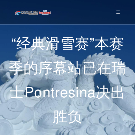
“经典滑雪赛”本赛
季的序幕站已在瑞
士Pontresina决出
胜负