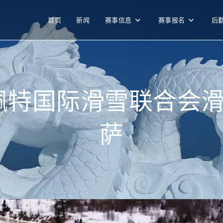
首页
新闻
赛事信息
赛事报名
后
佩特国际滑雪联合会滑
萨