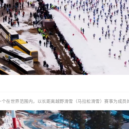
一个
在世界范围内，以长距离
越野滑雪
（
马拉松
滑雪）赛事为成员