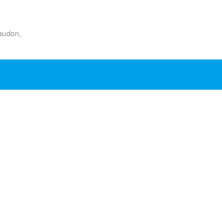
udon。
.